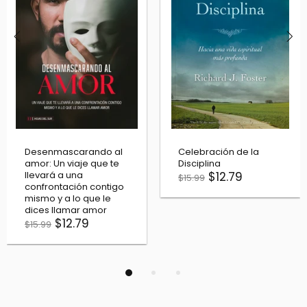
al
Celebración de la
Invisibles - La iglesi
te
Disciplina
de Cristo no es la q
$12.79
ves
$15.99
igo
$11.19
$13.99