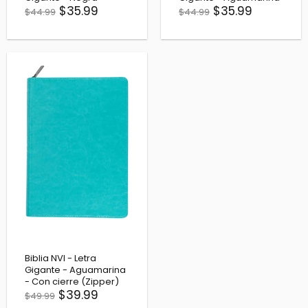
$35.99
$35.99
$44.99
$44.99
Biblia NVI - Letra
Gigante - Aguamarina
- Con cierre (Zipper)
$39.99
$49.99