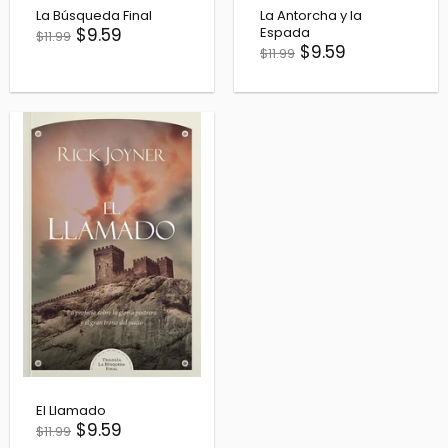
La Búsqueda Final
La Antorcha y la
$9.59
Espada
$11.99
$9.59
$11.99
El Llamado
$9.59
$11.99