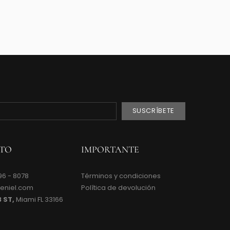
TO
IMPORTANTE
96 - 8078
Términos y condiciones
peniel.com
Política de devolución
3 ST,
Miami FL 33166