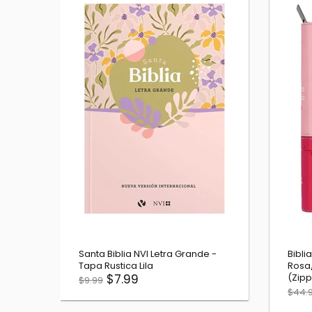
Biblia - Letra Grande - Fucsia y
B
e
Rosa
c
$31.99
$39.99
$