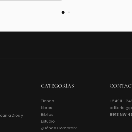
CATEGORÍAS
CONTAC
Tienda
+54911 - 24
Libros
editorial@
Biblias
6913 NW 4
can a Dios y
Estudio
¿Dónde Comprar?