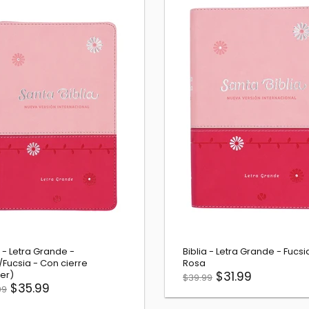
iblia - Letra Grande - Vino - Con
Biblia - Letra Grande -
ierre (Zipper)
$31.99
$39.99
$35.99
44.99