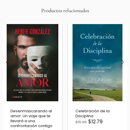
Productos relacionados
Celebración de la
Invisibles - La iglesia
Disciplina
de Cristo no es la que
$12.79
ves
$15.99
$11.19
$13.99