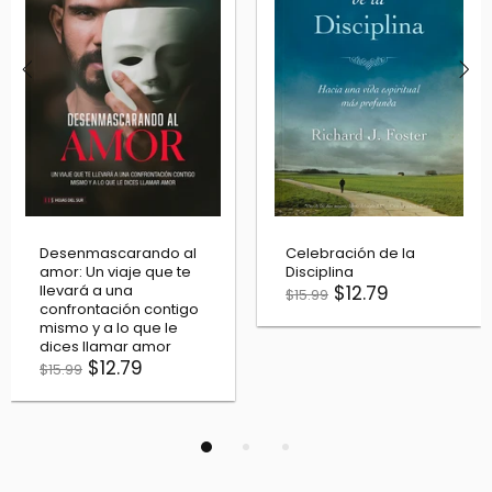
Invisibles - La iglesia
Biblia del Oso 1569 -
de Cristo no es la que
Edición de lujo- 450
ves
Aniversario
$11.19
$200.00
$13.99
$250.00