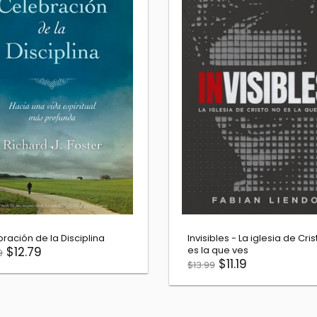
Biblia del Oso 1569 - Edición de
La Entrevista
lujo- 450 Aniversario
$10.39
$12.99
$200.00
$250.00