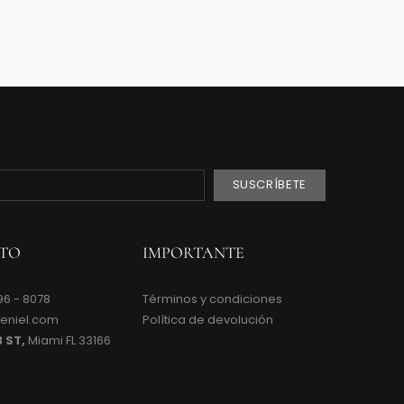
TO
IMPORTANTE
96 - 8078
Términos y condiciones
peniel.com
Política de devolución
3 ST,
Miami FL 33166