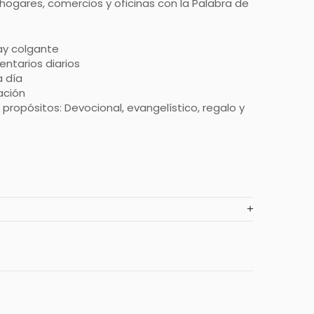
hogares, comercios y oficinas con la Palabra de
lay colgante
ntarios diarios
a día
ación
propósitos: Devocional, evangelístico, regalo y