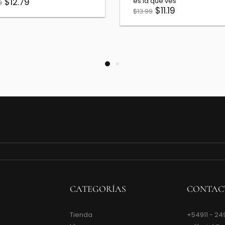
jo- 450 Aniversario
$10.39
$12.99
$200.00
50.00
CATEGORÍAS
CONTAC
Tienda
+54911 - 24