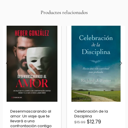
Productos relacionados
Celebración de la
Invisibles - La iglesia
Disciplina
de Cristo no es la que
$12.79
ves
$15.99
$11.19
$13.99