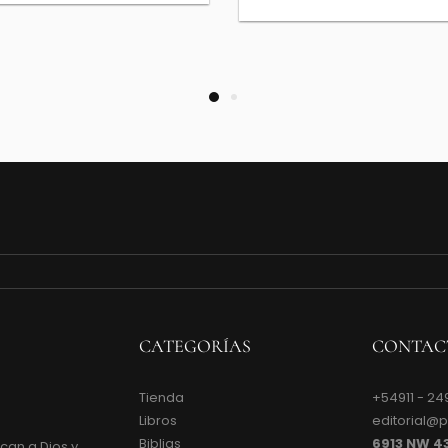
CATEGORÍAS
CONTAC
Tienda
+54911 - 24
Libros
editorial@
Biblias
6913 NW 4
can a Dios y