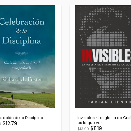
ración de la Disciplina
Invisibles - La iglesia de Cri
$12.79
es la que ves
9
$11.19
$13.99