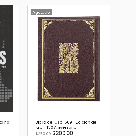
Agotado
sto no
Biblia del Oso 1569 - Edición de
La En
lujo- 450 Aniversario
$12.
$200.00
$250.00