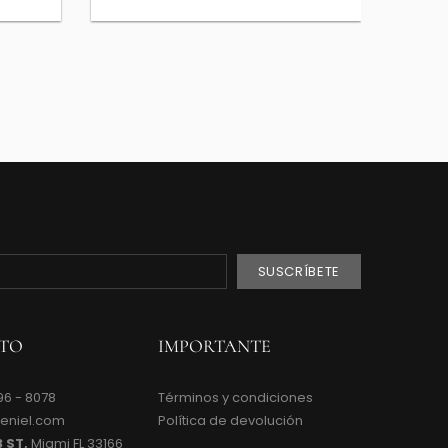
TO
IMPORTANTE
96 - 8078
Términos y condiciones
peniel.com
Política de devolución
3 ST,
Miami FL 33166