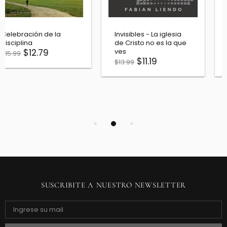
Invisibles - La iglesia
Biblia del Oso 1569 -
de Cristo no es la que
Edición de lujo- 450
ves
Aniversario
$11.19
$200.00
$13.99
$250.00
SUSCRIBITE A NUESTRO NEWSLETTER