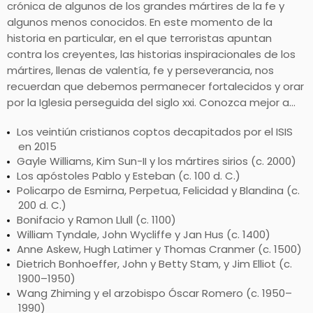
crónica de algunos de los grandes mártires de la fe y
algunos menos conocidos. En este momento de la
historia en particular, en el que terroristas apuntan
contra los creyentes, las historias inspiracionales de los
mártires, llenas de valentía, fe y perseverancia, nos
recuerdan que debemos permanecer fortalecidos y orar
por la Iglesia perseguida del siglo xxi. Conozca mejor a…
Los veintiún cristianos coptos decapitados por el ISIS
en 2015
Gayle Williams, Kim Sun-II y los mártires sirios (c. 2000)
Los apóstoles Pablo y Esteban (c. 100 d. C.)
Policarpo de Esmirna, Perpetua, Felicidad y Blandina (c.
200 d. C.)
Bonifacio y Ramon Llull (c. 1100)
William Tyndale, John Wycliffe y Jan Hus (c. 1400)
Anne Askew, Hugh Latimer y Thomas Cranmer (c. 1500)
Dietrich Bonhoeffer, John y Betty Stam, y Jim Elliot (c.
1900–1950)
Wang Zhiming y el arzobispo Óscar Romero (c. 1950–
1990)