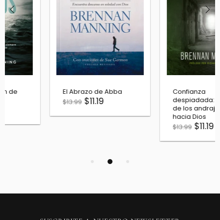
Confianza
El impostor que vive en
despiadada: El camino
mí
de los andrajosos
$11.19
$13.99
hacia Dios
$11.19
$13.99